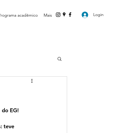
Login
Programa acadêmico
Mais
 do EG! 
: teve 