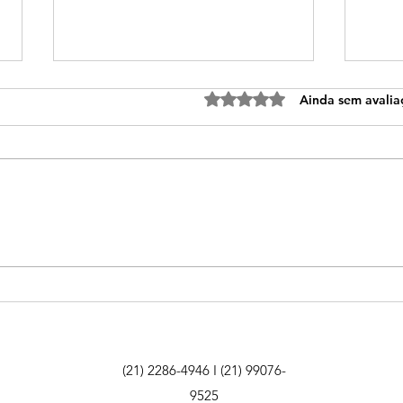
Avaliado com 0 de 5 estre
Ainda sem avalia
Aprendizagem ativa em
Dia 
História, Geografia e
no 
Ciências estimula
leit
protagonismo dos alunos
cida
(21) 2286-4946 I (21) 99076-
9525