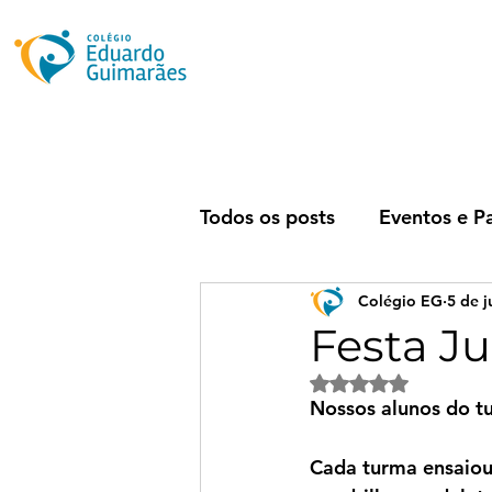
Todos os posts
Eventos e P
Colégio EG
5 de j
Festa J
Avaliado com NaN 
Nossos alunos do t
Cada turma ensaiou 