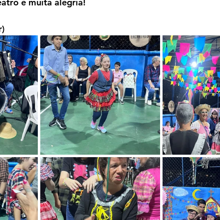
eatro e muita alegria!
r)