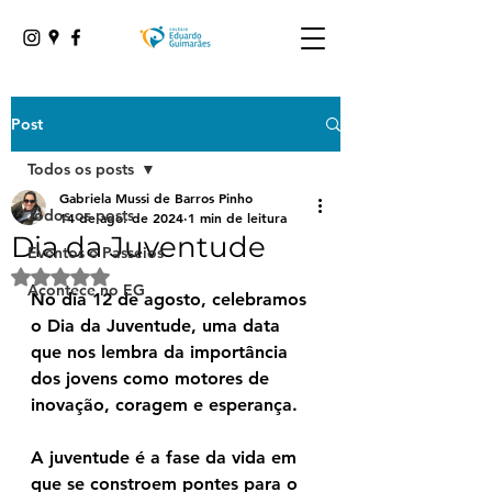
Post
Todos os posts
Gabriela Mussi de Barros Pinho
Todos os posts
14 de ago. de 2024
1 min de leitura
Dia da Juventude
Eventos e Passeios
Avaliado com NaN de 5 estrelas.
Acontece no EG
No dia 12 de agosto, celebramos 
o Dia da Juventude, uma data 
que nos lembra da importância 
dos jovens como motores de 
inovação, coragem e esperança. 
A juventude é a fase da vida em 
que se constroem pontes para o 