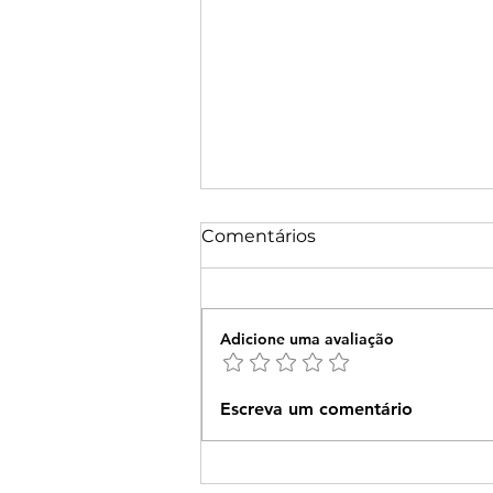
Comentários
Adicione uma avaliação
Copa do Mundo na escola:
Escreva um comentário
atividade criativa envolve
alunos do VICS em
confecção de objetos de