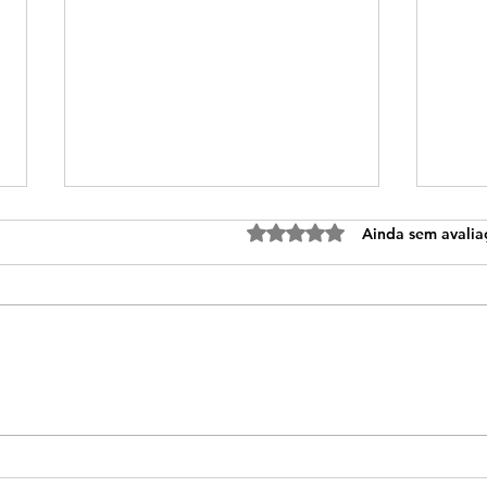
Avaliado com 0 de 5 estre
Ainda sem avalia
Aprendizagem ativa em
Dia 
História, Geografia e
no 
Ciências estimula
leit
protagonismo dos alunos
cida