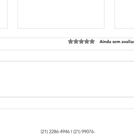
Avaliado com 0 de 5 estre
Ainda sem avalia
Aprendizagem ativa em
Dia 
História, Geografia e
no 
Ciências estimula
leit
protagonismo dos alunos
cida
(21) 2286-4946 I (21) 99076-