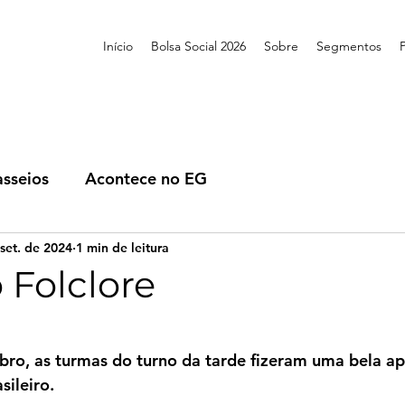
Início
Bolsa Social 2026
Sobre
Segmentos
asseios
Acontece no EG
set. de 2024
1 min de leitura
 Folclore
de 5 estrelas.
bro, as turmas do turno da tarde fizeram uma bela a
sileiro.