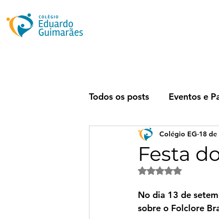
Todos os posts
Eventos e P
Colégio EG
18 de 
Festa do
Avaliado com NaN 
No dia 13 de setem
sobre o Folclore Bra