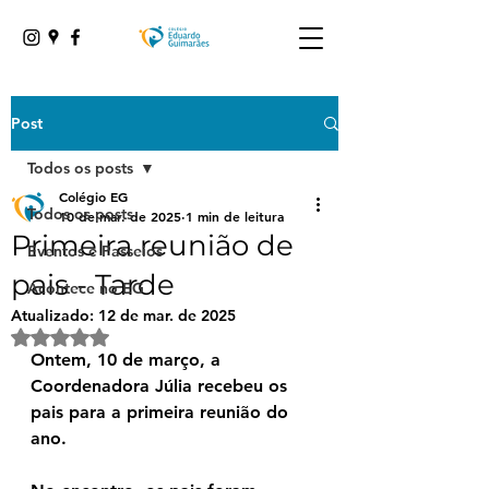
Post
Todos os posts
Colégio EG
Todos os posts
10 de mar. de 2025
1 min de leitura
Primeira reunião de
Eventos e Passeios
pais - Tarde
Acontece no EG
Atualizado:
12 de mar. de 2025
Avaliado com NaN de 5 estrelas.
Ontem, 10 de março, a 
Coordenadora Júlia recebeu os 
pais para a primeira reunião do 
ano.