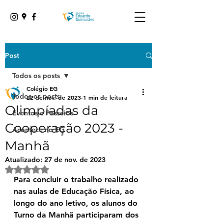
Post
Todos os posts
Colégio EG
Todos os posts
22 de nov. de 2023
1 min de leitura
Olimpíadas da
Eventos e Passeios
Cooperação 2023 -
Acontece no EG
Manhã
Atualizado:
27 de nov. de 2023
Avaliado com NaN de 5 estrelas.
Para concluir o trabalho realizado 
nas aulas de Educação Física, ao 
longo do ano letivo, os alunos do 
Turno da Manhã participaram dos 