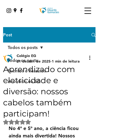
Post
Todos os posts
Colégio EG
Todos os posts
21 de abr. de 2025
1 min de leitura
Aprendizado com
Eventos e Passeios
eletricidade e
Acontece no EG
diversão: nossos
cabelos também
participam!
Avaliado com NaN de 5 estrelas.
No 4° e 5° ano, a ciência ficou 
ainda mais divertida! Nossos 